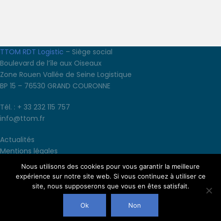
TTOM RDT Logistic
– Siège social
Boulevard de l’île aux Oiseaux
Zone Rouen Vallée de Seine Logistique
BP 15 – 76530 GRAND COURONNE
Tél. : + 33 232 115 757
info@ttom.fr
Actualités
Mentions légales
Conditions générales d’utilisation
Nous utilisons des cookies pour vous garantir la meilleure
Conditions générales de vente
expérience sur notre site web. Si vous continuez à utiliser ce
site, nous supposerons que vous en êtes satisfait.
Ok
Non
© Copyright 2025. Tous droits réservés