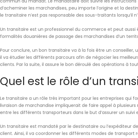
commun du mandat. Le mandataire
doit suivre les instructions
d’acheminer les marchandises, peu importe l’origine et la dest
le transitaire n’est pas responsable des sous-traitants lorsqu’il 
Un transitaire est un professionnel du commerce et peut aussi êt
formalités douanières de passage des marchandises d’un territo
Pour conclure, un bon transitaire va à la fois être u
n conseiller,
il va étudier les différents parcours afin de négocier les meilleu
clients. Par la suite, il assure le bon déroulé des opérations à to
Quel est le rôle d’un transi
Le transitaire a un rôle très important pour les entreprises qui fo
livraison de marchandise impliquerait de faire appel à plusieurs m
entre les différents transporteurs dans le but d’assurer un suivi 
Un transitaire est mandaté par le destinataire ou l’expéditeur d
client. Ainsi, il va
coordonner les différents modes de transport 