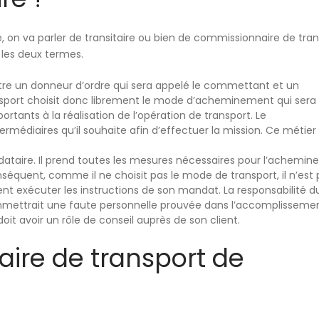
e, on va parler de
transitaire
ou bien de
commissionnaire de tran
e les deux termes.
tre un donneur d’ordre qui sera appelé le commettant et un
nsport
choisit donc librement le mode d’acheminement
qui sera 
tants à la réalisation de l’opération de transport. Le
ntermédiaires
qu’il souhaite afin d’effectuer la mission. Ce métier
ndataire. Il prend toutes les mesures nécessaires pour l’achemi
nséquent, comme il ne choisit pas le mode de transport, il n’est
ent exécuter les instructions de son mandat. La responsabilité d
ommettrait une faute personnelle prouvée dans l’accomplisseme
oit avoir un rôle de conseil auprès de son client.
ire de transport de