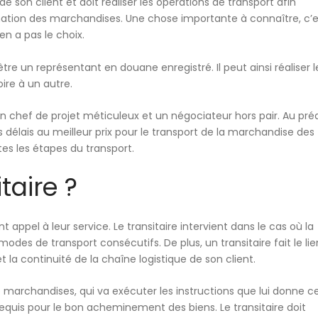
 de son client
et doit réaliser les opérations de transport afin
ination des marchandises. Une chose importante à connaître, c’
n’en a pas le choix.
re un représentant en douane enregistré. Il peut ainsi réaliser l
ire à un autre.
 un chef de projet méticuleux et un négociateur hors pair
. Au pré
rs délais au meilleur prix pour le transport de la marchandise des
utes les étapes du transport.
taire ?
nt appel à leur service. Le transitaire intervient dans le cas où la
odes de transport consécutifs. De plus, un transitaire fait le lie
et la continuité de la chaîne logistique de son client.
e marchandises, qui va exécuter les instructions que lui donne c
requis pour le bon acheminement des biens
. Le transitaire doit