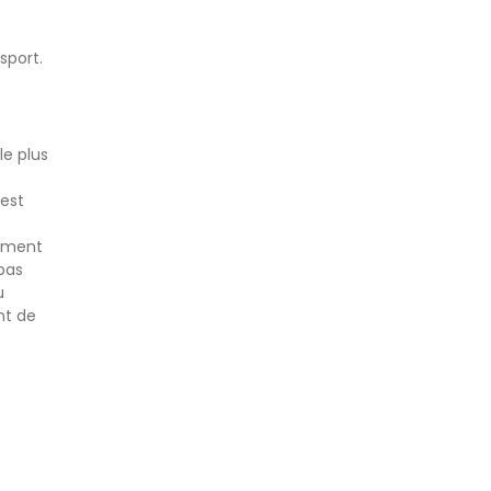
sport
.
le plus
 est
nement
 pas
u
nt de