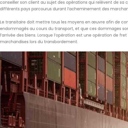
conseiller son client au sujet des opérations qui relèvent de sa
différents pays parcourus durant l’acheminement des marchan
Le transitaire doit
mettre tous les moyens en œuvre afin de co
endommagés au cours du transport, et que ces dommages sont vi
l’arrivée des biens. Lorsque l’opération est une opération de fret
marchandises lors du transbordement.