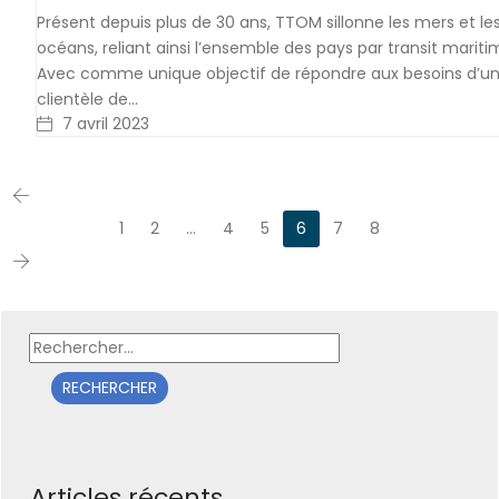
Présent depuis plus de 30 ans, TTOM sillonne les mers et le
océans, reliant ainsi l’ensemble des pays par transit mariti
Avec comme unique objectif de répondre aux besoins d’u
clientèle de…
7 avril 2023
1
2
…
4
5
6
7
8
Rechercher :
Articles récents